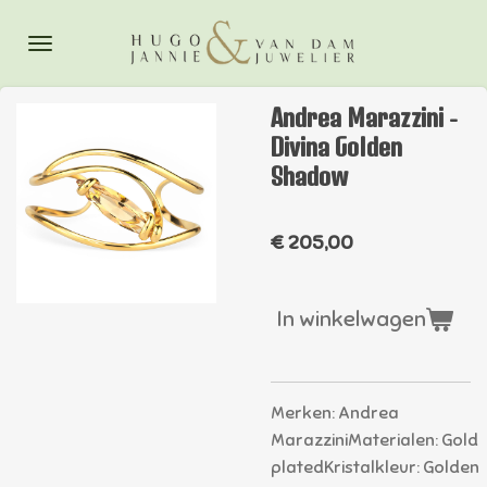
Ga
direct
naar
de
Andrea Marazzini -
hoofdinhoud
Divina Golden
Shadow
€ 205,00
In winkelwagen
Merken
:
Andrea
Marazzini
Materialen
:
Gold
plated
Kristalkleur
:
Golden