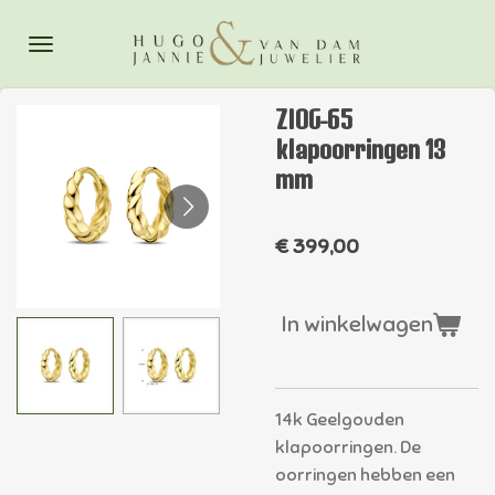
Ga
direct
naar
de
ZIOG-65
hoofdinhoud
klapoorringen 13
mm
€ 399,00
In winkelwagen
14k Geelgouden
klapoorringen. De
oorringen hebben een