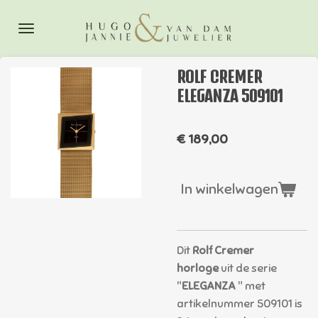
Ga
direct
naar
de
ROLF CREMER
hoofdinhoud
ELEGANZA 509101
€ 189,00
In winkelwagen
Dit
Rolf Cremer
horloge
uit de serie
"
ELEGANZA
" met
artikelnummer 509101 is