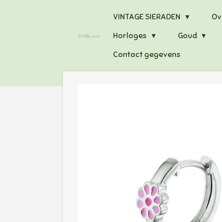
Ga
VINTAGE SIERADEN
Ov
direct
Horloges
Goud
naar
de
Contact gegevens
hoofdinhoud