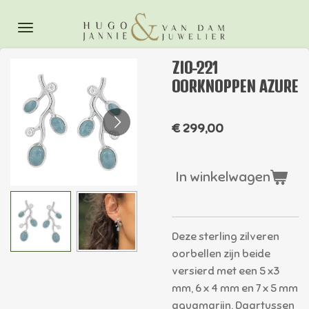
Ga
direct
naar
ZIO-221
de
OORKNOPPEN AZURE
hoofdinhoud
€ 299,00
In winkelwagen
Deze sterling zilveren
oorbellen zijn beide
versierd met een 5 x3
mm, 6 x 4 mm en 7 x 5 mm
aquamarijn. Daartussen