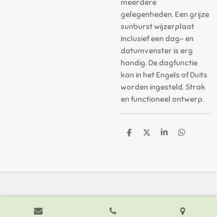
meerdere
gelegenheden. Een grijze
sunburst wijzerplaat
inclusief een dag- en
datumvenster is erg
handig. De dagfunctie
kan in het Engels of Duits
worden ingesteld. Strak
en functioneel ontwerp.
D
D
S
D
e
e
h
e
l
e
a
l
e
l
r
e
n
e
n