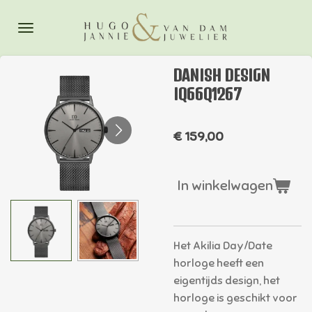
Ga
direct
naar
de
DANISH DESIGN
hoofdinhoud
IQ66Q1267
€ 159,00
In winkelwagen
Het Akilia Day/Date
horloge heeft een
eigentijds design, het
horloge is geschikt voor