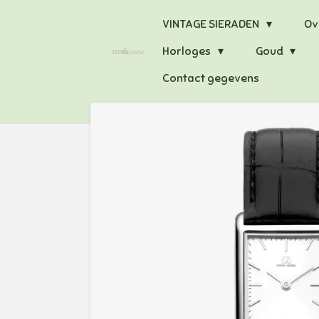
Ga
VINTAGE SIERADEN
Ov
direct
Horloges
Goud
naar
de
Contact gegevens
hoofdinhoud