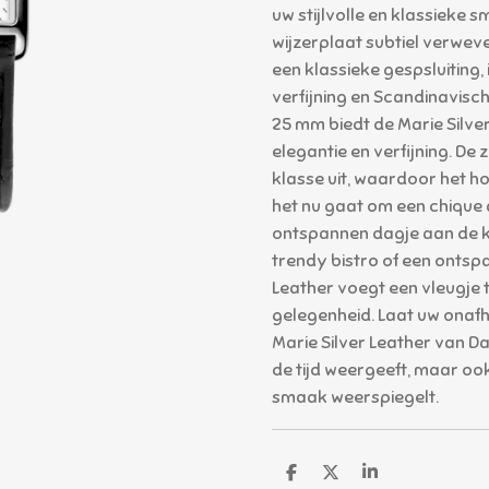
uw stijlvolle en klassieke 
wijzerplaat subtiel verwev
een klassieke gespsluiting,
verfijning en Scandinavisch
25 mm biedt de Marie Silve
elegantie en verfijning. De 
klasse uit, waardoor het ho
het nu gaat om een ​​chique 
ontspannen dagje aan de k
trendy bistro of een ontsp
Leather voegt een vleugje 
gelegenheid. Laat uw onafha
Marie Silver Leather van Da
de tijd weergeeft, maar ook
smaak weerspiegelt.
D
D
S