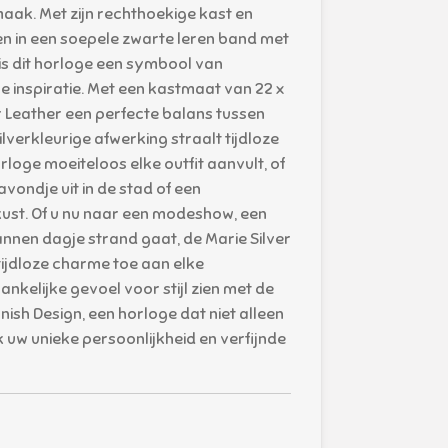
smaak. Met zijn rechthoekige kast en
en in een soepele zwarte leren band met
 is dit horloge een symbool van
e inspiratie. Met een kastmaat van 22 x
r Leather een perfecte balans tussen
zilverkleurige afwerking straalt tijdloze
rloge moeiteloos elke outfit aanvult, of
avondje uit in de stad of een
ust. Of u nu naar een modeshow, een
annen dagje strand gaat, de Marie Silver
tijdloze charme toe aan elke
nkelijke gevoel voor stijl zien met de
nish Design, een horloge dat niet alleen
 uw unieke persoonlijkheid en verfijnde