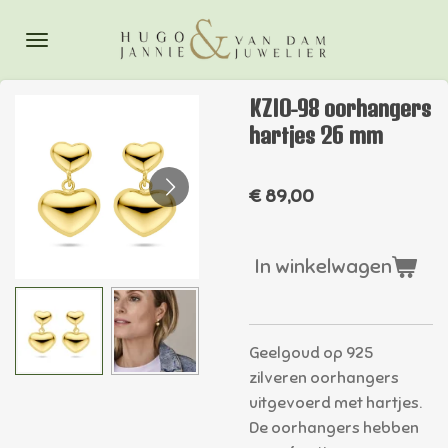
Ga
direct
naar
de
KZIO-98 oorhangers
hoofdinhoud
hartjes 26 mm
€ 89,00
In winkelwagen
Geelgoud op 925
zilveren oorhangers
uitgevoerd met hartjes.
De oorhangers hebben