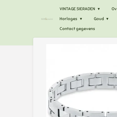
Ga
VINTAGE SIERADEN
Ov
direct
Horloges
Goud
naar
de
Contact gegevens
hoofdinhoud