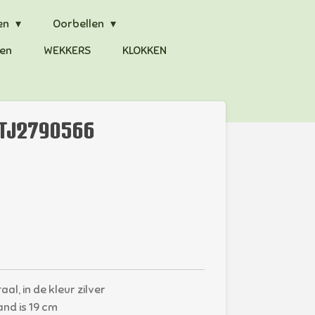
en
Oorbellen
en
WEKKERS
KLOKKEN
 TJ2790566
l, in de kleur zilver
nd is 19 cm