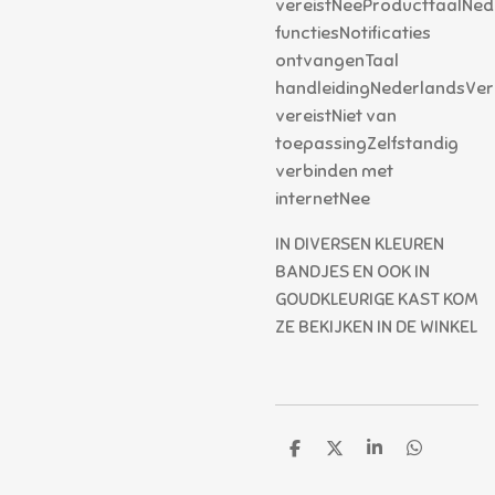
vereistNeeProducttaalNe
functiesNotificaties
ontvangenTaal
handleidingNederlandsVer
vereistNiet van
toepassingZelfstandig
verbinden met
internetNee
IN DIVERSEN KLEUREN
BANDJES EN OOK IN
GOUDKLEURIGE KAST KOM
ZE BEKIJKEN IN DE WINKEL
D
D
S
D
e
e
h
e
l
e
a
l