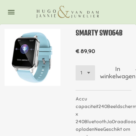
Ga
direct
naar
de
SMARTY SWO64B
hoofdinhoud
€ 89,90
In
winkelwagen
Accu
capaciteit240Beeldscherm
x
240BluetoothJaDraadloos
opladenNeeGeschikt om