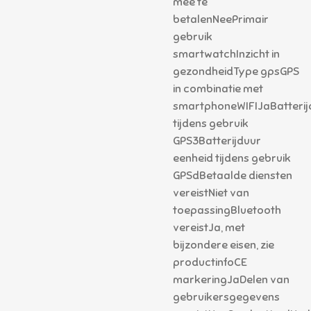
mee te
betalenNeePrimair
gebruik
smartwatchInzicht in
gezondheidType gpsGPS
in combinatie met
smartphoneWIFIJaBatterij
tijdens gebruik
GPS3Batterijduur
eenheid tijdens gebruik
GPSdBetaalde diensten
vereistNiet van
toepassingBluetooth
vereistJa, met
bijzondere eisen, zie
productinfoCE
markeringJaDelen van
gebruikersgegevens