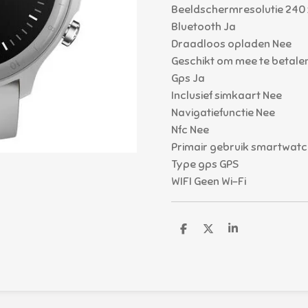
Beeldschermresolutie 240 
Bluetooth Ja
Draadloos opladen Nee
Geschikt om mee te betale
Gps Ja
Inclusief simkaart Nee
Navigatiefunctie Nee
Nfc Nee
Primair gebruik smartwatc
Type gps GPS
WIFI Geen Wi-Fi
D
D
S
e
e
h
l
e
a
e
l
r
n
e