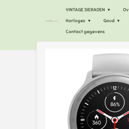
Ga
VINTAGE SIERADEN
Ov
direct
Horloges
Goud
naar
de
Contact gegevens
hoofdinhoud