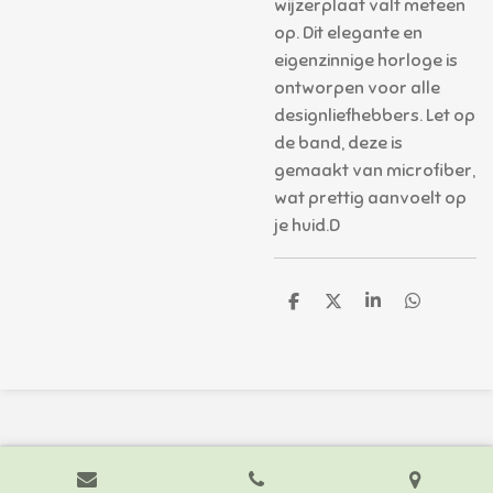
wijzerplaat valt meteen
op. Dit elegante en
eigenzinnige horloge is
ontworpen voor alle
designliefhebbers. Let op
de band, deze is
gemaakt van microfiber,
wat prettig aanvoelt op
je huid.D
D
D
S
D
e
e
h
e
l
e
a
l
e
l
r
e
n
e
n