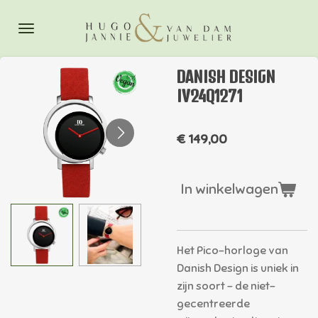
Ga
direct
naar
de
DANISH DESIGN
hoofdinhoud
IV24Q1271
€ 149,00
In winkelwagen
Het Pico-horloge van
Danish Design is uniek in
zijn soort - de niet-
gecentreerde