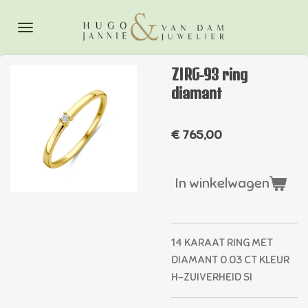
Ga
direct
naar
de
ZIRG-93 ring
hoofdinhoud
diamant
€ 765,00
In winkelwagen
14 KARAAT RING MET
DIAMANT 0.03 CT KLEUR
H-ZUIVERHEID SI