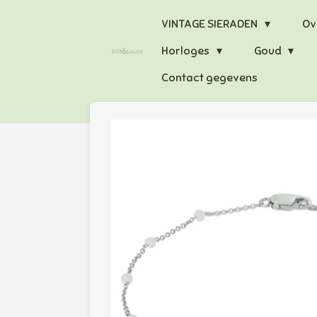
Ga
VINTAGE SIERADEN
Ov
direct
Horloges
Goud
naar
de
Contact gegevens
hoofdinhoud