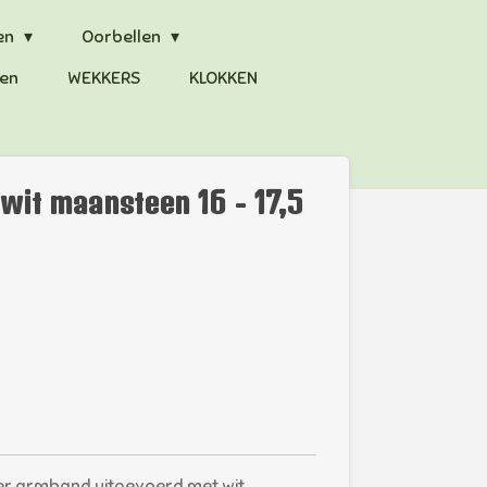
en
Oorbellen
en
WEKKERS
KLOKKEN
wit maansteen 16 - 17,5
er armband uitgevoerd met wit