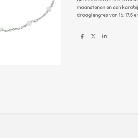
maanstenen en een karabijn
draaglengtes van 16, 17.5 e
D
D
S
e
e
h
l
e
a
e
l
r
n
e