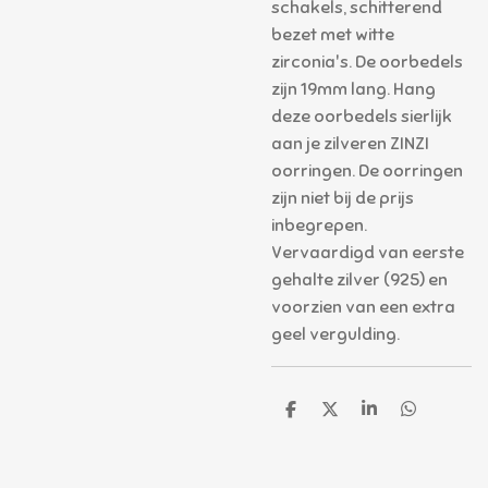
schakels, schitterend
bezet met witte
zirconia's. De oorbedels
zijn 19mm lang. Hang
deze oorbedels sierlijk
aan je zilveren ZINZI
oorringen. De oorringen
zijn niet bij de prijs
inbegrepen.
Vervaardigd van eerste
gehalte zilver (925) en
voorzien van een extra
geel vergulding.
D
D
S
D
e
e
h
e
l
e
a
l
e
l
r
e
n
e
n