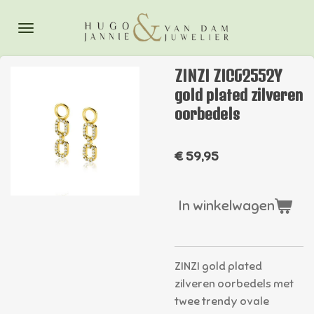
Ga
direct
naar
de
ZINZI ZICG2552Y
hoofdinhoud
gold plated zilveren
oorbedels
€ 59,95
In winkelwagen
ZINZI gold plated
zilveren oorbedels met
twee trendy ovale