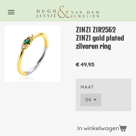
Ga
direct
naar
ZINZI ZIR2562
de
ZINZI gold plated
hoofdinhoud
zilveren ring
€ 49,95
MAAT
In winkelwagen