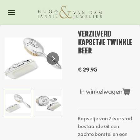
Ga
direct
naar
de
VERZILVERD
hoofdinhoud
KAPSETJE TWINKLE
BEER
€ 29,95
In winkelwagen
Kapsetje van Zilverstad
bestaande uit een
zachte borstel en een