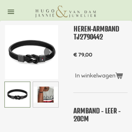
Ga
direct
naar
HEREN-ARMBAND
de
TJ2790442
hoofdinhoud
€ 79,00
In winkelwagen
ARMBAND - LEER -
20CM