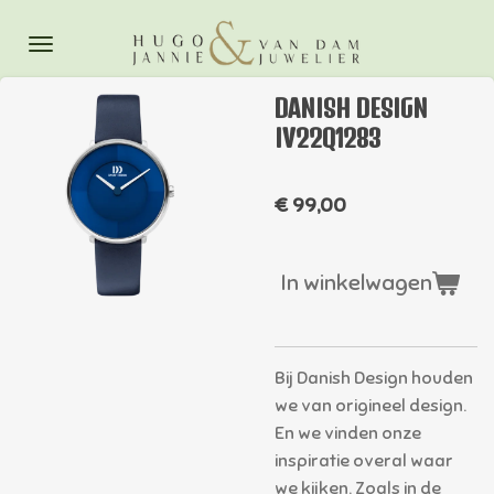
Ga
direct
naar
DANISH DESIGN
de
IV22Q1283
hoofdinhoud
€ 99,00
In winkelwagen
Bij Danish Design houden
we van origineel design.
En we vinden onze
inspiratie overal waar
we kijken. Zoals in de