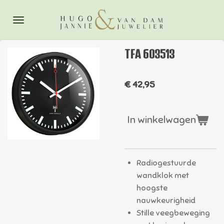
Ga
direct
naar
de
TFA 603513
hoofdinhoud
€ 42,95
In winkelwagen
Radiogestuurde
wandklok met
hoogste
nauwkeurigheid
Stille veegbeweging