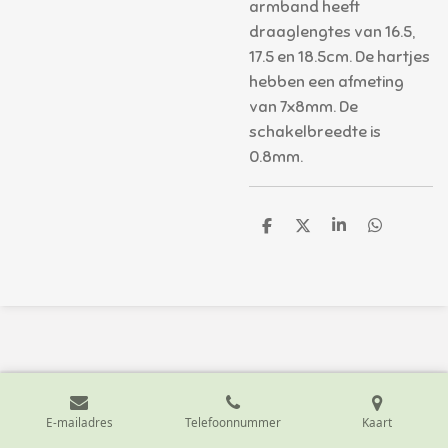
armband heeft
draaglengtes van 16.5,
17.5 en 18.5cm. De hartjes
hebben een afmeting
van 7x8mm. De
schakelbreedte is
0.8mm.
D
D
S
D
e
e
h
e
l
e
a
l
e
l
r
e
n
e
n
E-mailadres
Telefoonnummer
Kaart