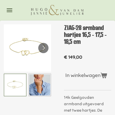
Ga
direct
naar
de
ZIAG-28 armband
hoofdinhoud
hartjes 16,5 - 17,5 -
18,5 cm
€ 149,00
In winkelwagen
14k Geelgouden
armband uitgevoerd
met twee hartjes. De