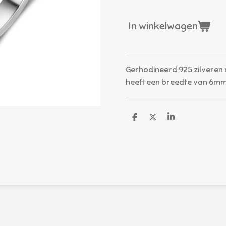
In winkelwagen
Gerhodineerd 925 zilveren r
heeft een breedte van 6mm
D
D
S
e
e
h
l
e
a
e
l
r
n
e