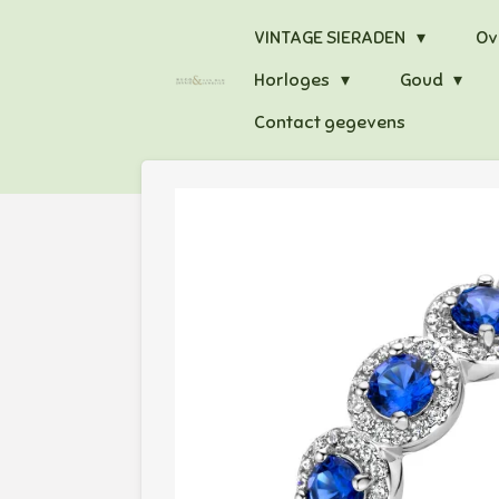
Ga
VINTAGE SIERADEN
Ov
direct
Horloges
Goud
naar
de
Contact gegevens
hoofdinhoud