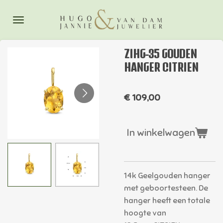
Ga
direct
naar
de
ZIHG-35 GOUDEN
hoofdinhoud
HANGER CITRIEN
€ 109,00
In winkelwagen
14k Geelgouden hanger
met geboortesteen. De
hanger heeft een totale
hoogte van