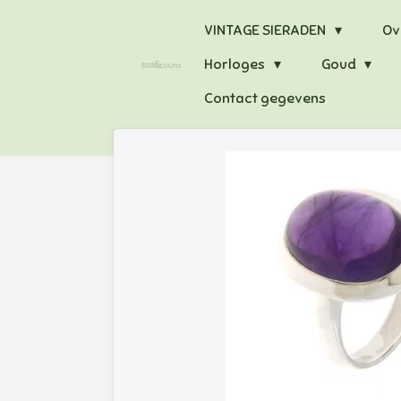
Ga
VINTAGE SIERADEN
Ov
direct
Horloges
Goud
naar
de
Contact gegevens
hoofdinhoud