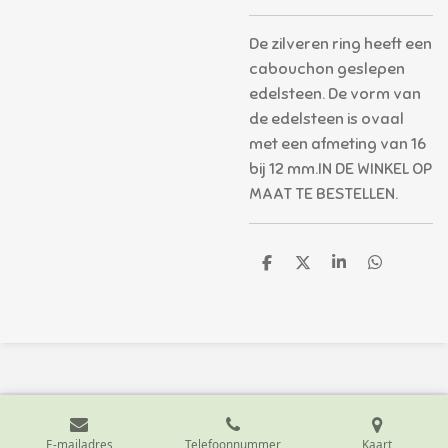
De zilveren ring heeft een
cabouchon geslepen
edelsteen. De vorm van
de edelsteen is ovaal
met een afmeting van 16
bij 12 mm.IN DE WINKEL OP
MAAT TE BESTELLEN.
D
D
S
D
e
e
h
e
l
e
a
l
e
l
r
e
n
e
n
E-mailadres
Telefoonnummer
Kaart